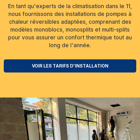
En tant qu'experts de la climatisation dans le 11,
nous fournissons des installations de pompes à
chaleur réversibles adaptées, comprenant des
modèles monoblocs, monosplits et multi-splits
pour vous assurer un confort thermique tout au
long de l'année.
VOIR LES TARIFS D'INSTALLATION