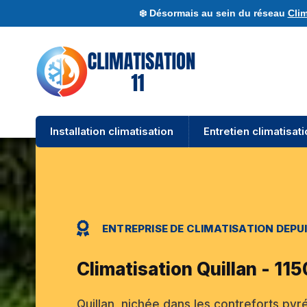
❄️ Désormais au sein du réseau
Clim
Installation climatisation
Entretien climatisat
ENTREPRISE DE CLIMATISATION DEPUI
Climatisation Quillan - 11
Quillan, nichée dans les contreforts py