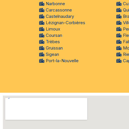
Narbonne
Cu
Carcassonne
Qui
Castelnaudary
Br
Lézignan-Corbières
Vi
Limoux
Pe
Coursan
Fle
Trèbes
Fa
Gruissan
Mo
Sigean
Ri
Port-la-Nouvelle
Ca