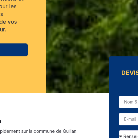
our les
us
 de vos
ur.
DEVI
n
pidement sur la commune de Quillan.