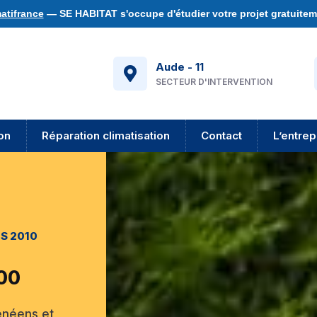
atifrance
— SE HABITAT s'occupe d'étudier votre projet gratuiteme
Aude - 11
SECTEUR D'INTERVENTION
ion
Réparation climatisation
Contact
L’entrep
S 2010
500
rénéens et