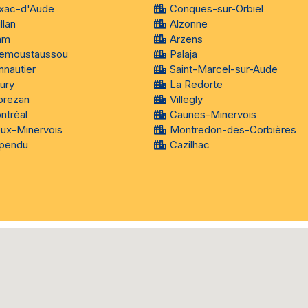
xac-d'Aude
Conques-sur-Orbiel
llan
Alzonne
am
Arzens
llemoustaussou
Palaja
nnautier
Saint-Marcel-sur-Aude
ury
La Redorte
brezan
Villegly
ntréal
Caunes-Minervois
eux-Minervois
Montredon-des-Corbières
pendu
Cazilhac